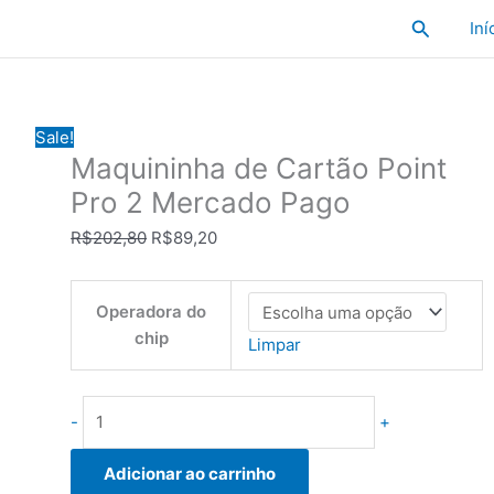
Pesquisa
Iní
Sale!
Maquininha de Cartão Point
Pro 2 Mercado Pago
O
O
R$
202,80
R$
89,20
preço
preço
original
atual
Operadora do
era:
é:
chip
R$202,80.
R$89,20.
Limpar
Maquininha
-
+
de
Cartão
Adicionar ao carrinho
Point