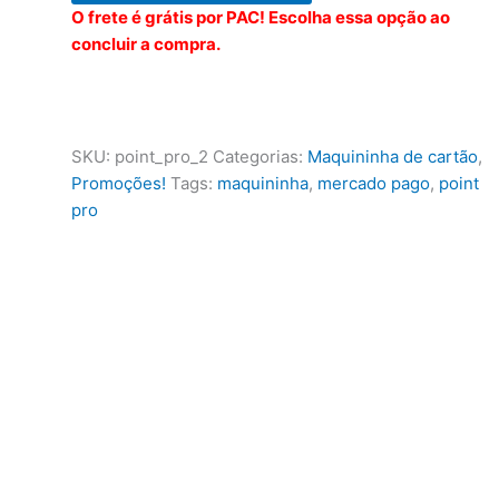
O frete é grátis por PAC! Escolha essa opção ao
Pro
concluir a compra.
2
Mercado
Pago
quantidade
SKU:
point_pro_2
Categorias:
Maquininha de cartão
,
Promoções!
Tags:
maquininha
,
mercado pago
,
point
pro