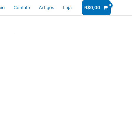
r
cio
Contato
Artigos
Loja
R$
0,00