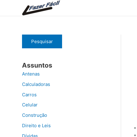
Ir
para
o
conteúdo
Pesquisar
Assuntos
Antenas
Calculadoras
Carros
Celular
Construção
Direito e Leis
Dívidas