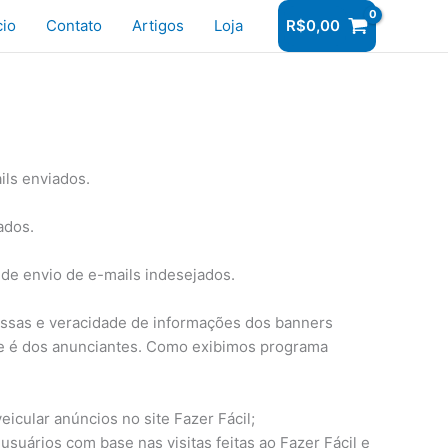
r
cio
Contato
Artigos
Loja
R$
0,00
ils enviados.
ados.
u de envio de e-mails indesejados.
messas e veracidade de informações dos banners
de é dos anunciantes. Como exibimos programa
eicular anúncios no site Fazer Fácil;
suários com base nas visitas feitas ao Fazer Fácil e