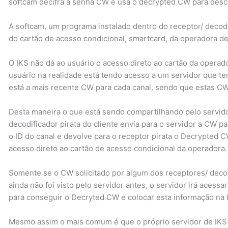
softcam decifra a senha CW e usa o decrypted CW para desco
A softcam, um programa instalado dentro do receptor/ decodifi
do cartão de acesso condicional, smartcard, da operadora de 
O IKS não dá ao usuário o acesso direto ao cartão da opera
usuário na realidade está tendo acesso a um servidor que te
está a mais recente CW para cada canal, sendo que estas 
Desta maneira o que está sendo compartilhando pelo servid
decodificador pirata do cliente envia para o servidor a CW pa
o ID do canal e devolve para o receptor pirata o Decrypted 
acesso direto ao cartão de acesso condicional da operadora.
Somente se o CW solicitado por algum dos receptores/ decod
ainda não foi visto pelo servidor antes, o servidor irá acess
para conseguir o Decryted CW e colocar esta informação na l
Mesmo assim o mais comum é que o próprio servidor de IKS p