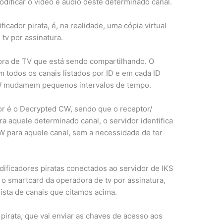
dificar o vídeo e áudio deste determinado canal.
cador pirata, é, na realidade, uma cópia virtual
tv por assinatura.
dora de TV que está sendo compartilhando. O
m todos os canais listados por ID e em cada ID
CW mudamem pequenos intervalos de tempo.
or é o Decrypted CW, sendo que o receptor/
ra aquele determinado canal, o servidor identifica
CW para aquele canal, sem a necessidade de ter
ificadores piratas conectados ao servidor de IKS
ar o smartcard da operadora de tv por assinatura,
ista de canais que citamos acima.
irata, que vai enviar as chaves de acesso aos