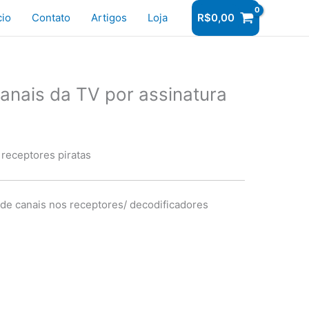
r
cio
Contato
Artigos
Loja
R$
0,00
anais da TV por assinatura
 receptores piratas
o de canais nos receptores/ decodificadores