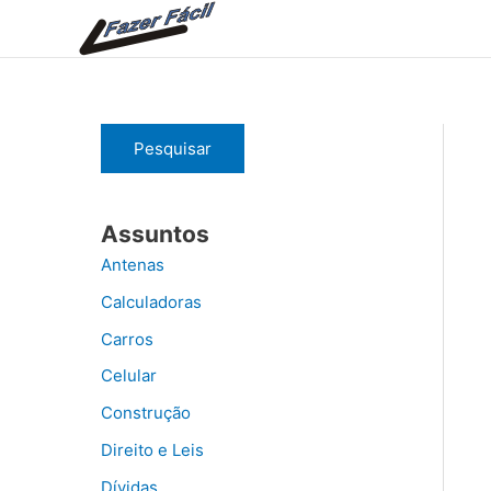
Ir
para
o
conteúdo
Pesquisar
Assuntos
Antenas
Calculadoras
Carros
Celular
Construção
Direito e Leis
Dívidas