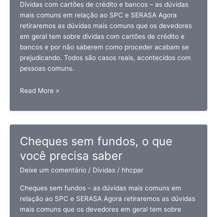
Dívidas com cartões de crédito e bancos – as dúvidas
mais comuns em relação ao SPC e SERASA Agora
retiraremos as dúvidas mais comuns que os devedores
em geral tem sobre dívidas com cartões de crédito e
bancos e por não saberem como proceder acabam se
prejudicando. Todos são casos reais, acontecidos com
pessoas comuns.
Dívida
Read More »
com
cartões
de
crédito
Cheques sem fundos, o que
e
você precisa saber
bancos,
o
Deixe um comentário
/
Dívidas
/
hhcpar
que
você
Cheques sem fundos – as dúvidas mais comuns em
precisa
relação ao SPC e SERASA Agora retiraremos as dúvidas
saber
mais comuns que os devedores em geral tem sobre