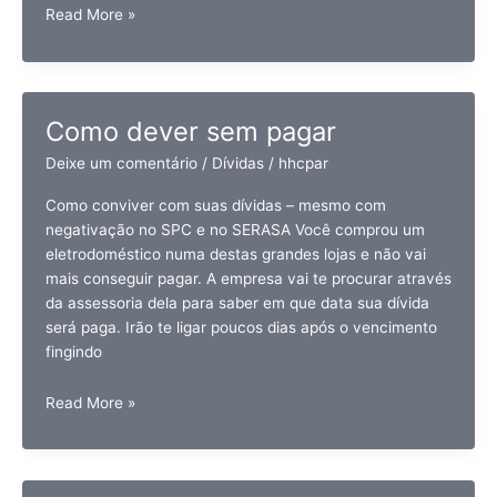
Como
Read More »
negociar
dívidas
Como dever sem pagar
Deixe um comentário
/
Dívidas
/
hhcpar
Como conviver com suas dívidas – mesmo com
negativação no SPC e no SERASA Você comprou um
eletrodoméstico numa destas grandes lojas e não vai
mais conseguir pagar. A empresa vai te procurar através
da assessoria dela para saber em que data sua dívida
será paga. Irão te ligar poucos dias após o vencimento
fingindo
Como
Read More »
dever
sem
pagar