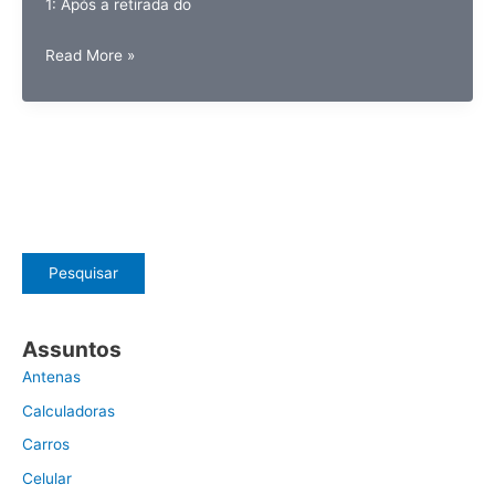
1: Após a retirada do
Dívidas,
Read More »
quando
você
não
precisa
mais
pagar
Pesquisar
Assuntos
Antenas
Calculadoras
Carros
Celular