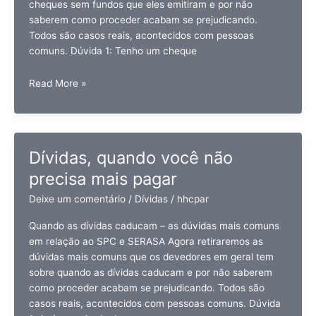
cheques sem fundos que eles emitiram e por não
saberem como proceder acabam se prejudicando.
Todos são casos reais, acontecidos com pessoas
comuns. Dúvida 1: Tenho um cheque
Cheques
Read More »
sem
fundos,
o
que
Dívidas, quando você não
você
precisa mais pagar
precisa
saber
Deixe um comentário
/
Dívidas
/
hhcpar
Quando as dívidas caducam – as dúvidas mais comuns
em relação ao SPC e SERASA Agora retiraremos as
dúvidas mais comuns que os devedores em geral tem
sobre quando as dívidas caducam e por não saberem
como proceder acabam se prejudicando. Todos são
casos reais, acontecidos com pessoas comuns. Dúvida