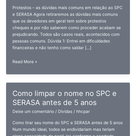
Protestos – as dúvidas mais comuns em relação ao SPC
e SERASA Agora retiraremos as dúvidas mais comuns
que os devedores em geral tem sobre protestos
cheques e por não saberem como proceder acabam se
prejudicando. Todos são casos reais, acontecidos com
pessoas comuns. Dúvida 1: Entrei em dificuldades
financeiras e não tenho como saldar […]
Protesto
Read More »
de
dívidas
–
como
Como limpar o nome no SPC e
se
SERASA antes de 5 anos
livrar
deles
Deixe um comentário
/
Dívidas
/
hhcpar
Como tirar seu nome do SPC e SERASA antes de 5 anos
Num mundo ideal, todos se endividariam mas teriam