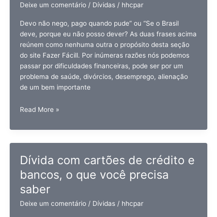
Deixe um comentário
/
Dívidas
/
hhcpar
Devo não nego, pago quando pude” ou “Se o Brasil
deve, porque eu não posso dever? As duas frases acima
reúnem como nenhuma outra o propósito desta seção
do site Fazer Fácill. Por inúmeras razões nós podemos
passar por dificuldades financeiras, pode ser por um
problema de saúde, divórcios, desemprego, alienação
de um bem importante
Dívidas
Read More »
no
SPC
e
Serasa,
Dívida com cartões de crédito e
veja
bancos, o que você precisa
como
se
saber
livrar
Deixe um comentário
/
Dívidas
/
hhcpar