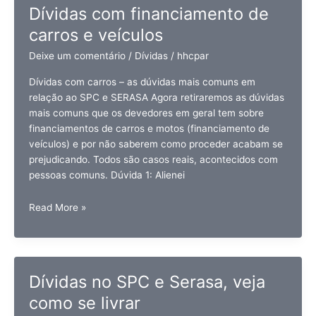
Dívidas com financiamento de
carros e veículos
Deixe um comentário
/
Dívidas
/
hhcpar
Dívidas com carros – as dúvidas mais comuns em
relação ao SPC e SERASA Agora retiraremos as dúvidas
mais comuns que os devedores em geral tem sobre
financiamentos de carros e motos (financiamento de
veículos) e por não saberem como proceder acabam se
prejudicando. Todos são casos reais, acontecidos com
pessoas comuns. Dúvida 1: Alienei
Dívidas
Read More »
com
financiamento
de
carros
Dívidas no SPC e Serasa, veja
e
como se livrar
veículos