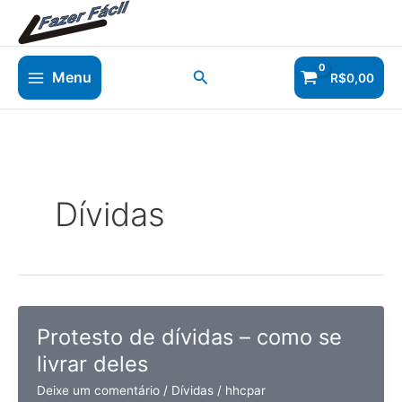
Ir
para
o
conteúdo
Pesquisar
Menu
R$
0,00
Dívidas
Protesto de dívidas – como se
livrar deles
Deixe um comentário
/
Dívidas
/
hhcpar