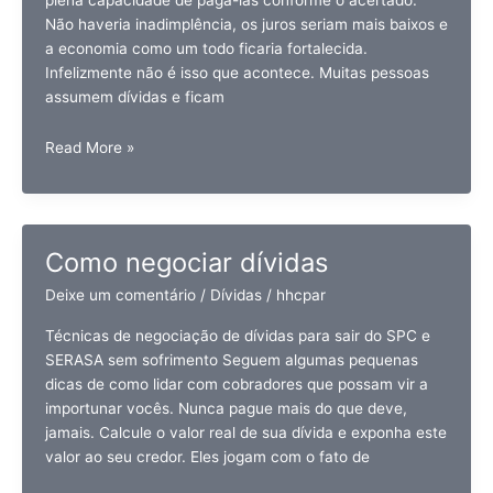
plena capacidade de pagá-las conforme o acertado.
Não haveria inadimplência, os juros seriam mais baixos e
a economia como um todo ficaria fortalecida.
Infelizmente não é isso que acontece. Muitas pessoas
assumem dívidas e ficam
Como
Read More »
limpar
o
nome
no
Como negociar dívidas
SPC
e
Deixe um comentário
/
Dívidas
/
hhcpar
SERASA
Técnicas de negociação de dívidas para sair do SPC e
antes
SERASA sem sofrimento Seguem algumas pequenas
de
dicas de como lidar com cobradores que possam vir a
5
importunar vocês. Nunca pague mais do que deve,
anos
jamais. Calcule o valor real de sua dívida e exponha este
valor ao seu credor. Eles jogam com o fato de