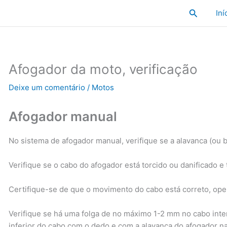
Pesquisa
Iní
Afogador da moto, verificação
Deixe um comentário
/
Motos
Afogador manual
No sistema de afogador manual, verifique se a alavanca (ou
Verifique se o cabo do afogador está torcido ou danificado e
Certifique-se de que o movimento do cabo está correto, op
Verifique se há uma folga de no máximo 1-2 mm no cabo int
inferior do cabo com o dedo e com a alavanca do afogador n