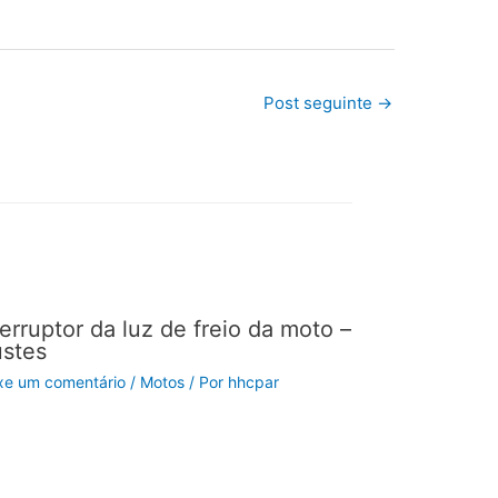
Post seguinte
→
terruptor da luz de freio da moto –
ustes
xe um comentário
/
Motos
/ Por
hhcpar