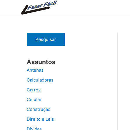
Ir
para
o
conteúdo
Pesquisar
Assuntos
Antenas
Calculadoras
Carros
Celular
Construção
Direito e Leis
Dívidas