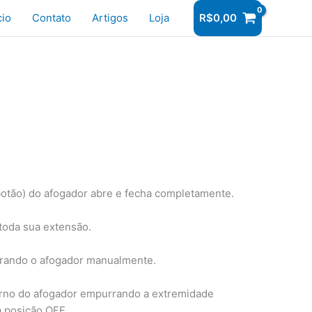
r
cio
Contato
Artigos
Loja
R$
0,00
 botão) do afogador abre e fecha completamente.
 toda sua extensão.
erando o afogador manualmente.
erno do afogador empurrando a extremidade
a posição OFF.