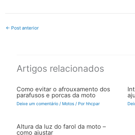
←
Post anterior
Artigos relacionados
Como evitar o afrouxamento dos
In
parafusos e porcas da moto
aj
Deixe um comentário
/
Motos
/ Por
hhcpar
Dei
Altura da luz do farol da moto –
como ajustar