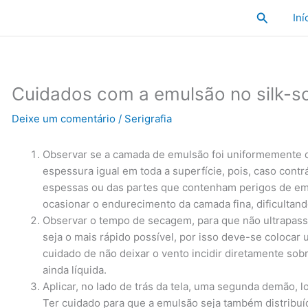
Pesquisa
Iní
Cuidados com a emulsão no silk-s
Deixe um comentário
/
Serigrafia
Observar se a camada de emulsão foi uniformemente di
espessura igual em toda a superfície, pois, caso cont
espessas ou das partes que contenham perigos de em
ocasionar o endurecimento da camada fina, dificultando
Observar o tempo de secagem, para que não ultrapass
seja o mais rápido possível, por isso deve-se colocar
cuidado de não deixar o vento incidir diretamente sob
ainda líquida.
Aplicar, no lado de trás da tela, uma segunda demão, 
Ter cuidado para que a emulsão seja também distribuí