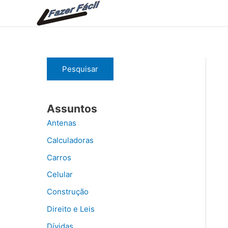
Ir
para
o
conteúdo
Pesquisar
Assuntos
Antenas
Calculadoras
Carros
Celular
Construção
Direito e Leis
Dívidas