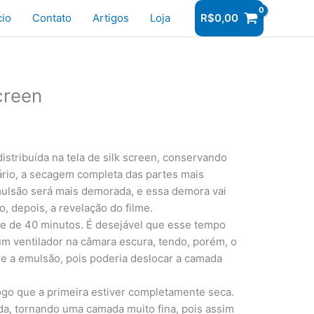
r
cio
Contato
Artigos
Loja
R$
0,00
creen
stribuída na tela de silk screen, conservando
rário, a secagem completa das partes mais
ulsão será mais demorada, e essa demora vai
, depois, a revelação do filme.
e de 40 minutos. É desejável que esse tempo
 um ventilador na câmara escura, tendo, porém, o
re a emulsão, pois poderia deslocar a camada
logo que a primeira estiver completamente seca.
da, tornando uma camada muito fina, pois assim