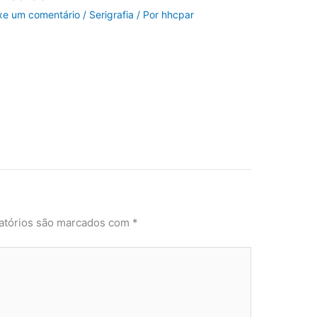
xe um comentário
/
Serigrafia
/ Por
hhcpar
atórios são marcados com
*