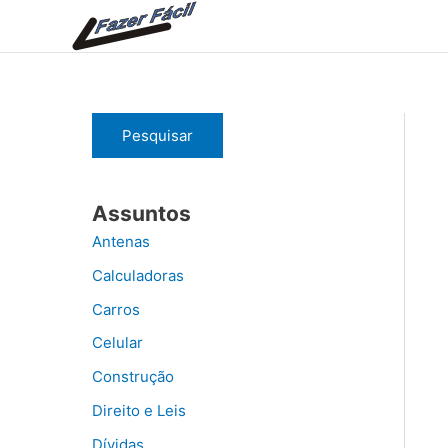
Ir
para
o
conteúdo
Pesquisar
Assuntos
Antenas
Calculadoras
Carros
Celular
Construção
Direito e Leis
Dívidas