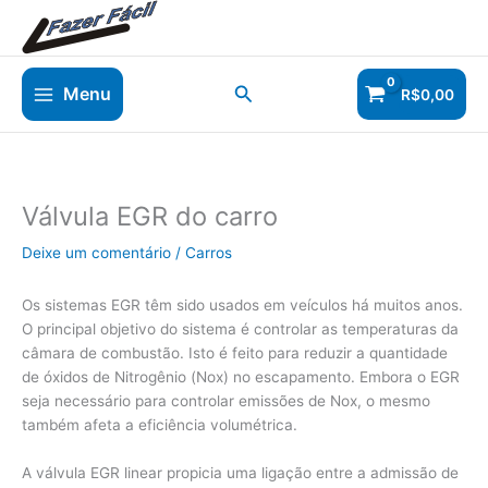
Ir
para
o
conteúdo
Pesquisar
Menu
R$
0,00
Válvula EGR do carro
Deixe um comentário
/
Carros
Os sistemas EGR têm sido usados em veículos há muitos anos.
O principal objetivo do sistema é controlar as temperaturas da
câmara de combustão. Isto é feito para reduzir a quantidade
de óxidos de Nitrogênio (Nox) no escapamento. Embora o EGR
seja necessário para controlar emissões de Nox, o mesmo
também afeta a eficiência volumétrica.
A válvula EGR linear propicia uma ligação entre a admissão de